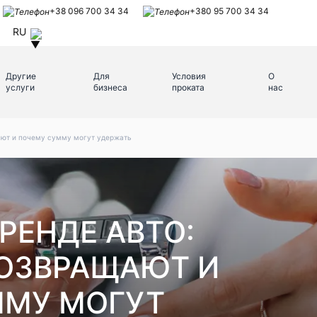
+38 096 700 34 34
+380 95 700 34 34
RU
Другие
Для
Условия
О
услуги
бизнеса
проката
нас
щают и почему сумму могут удержать
РЕНДЕ АВТО:
ВОЗВРАЩАЮТ И
ММУ МОГУТ