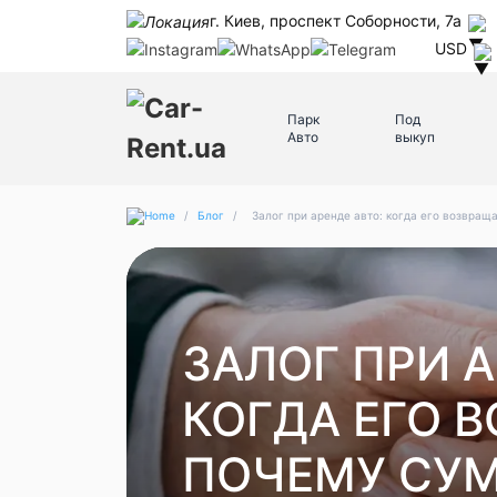
г. Киев, проспект Соборности, 7а
USD
Парк
Под
Авто
выкуп
/
Блог
/
Залог при аренде авто: когда его возвра
ЗАЛОГ ПРИ А
КОГДА ЕГО 
ПОЧЕМУ СУ