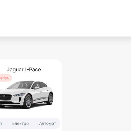
Jaguar I-Pace
юзив
л
Електро
Автомат