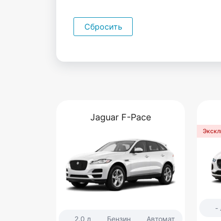
Сбросить
Jaguar F-Pace
Экскл
- 
2.0 л
Бензин
Автомат