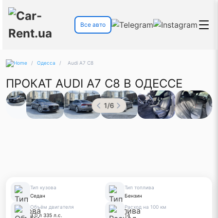
Все авто
/
Одесса
/
Audi A7 C8
ПРОКАТ AUDI A7 C8 В ОДЕССЕ
1
/
6
Тип кузова
Тип топлива
Седан
Бензин
Объём двигателя
Расход на 100 км
3.0 л 335 л.с.
14