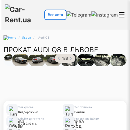
Все авто
/
Львов
/
Audi Q8
ПРОКАТ AUDI Q8 В ЛЬВОВЕ
1
/
8
Тип кузова
Тип топлива
Внедорожник
Бензин
Объём двигателя
Расход на 100 км
3.0 л 340 л.с.
15