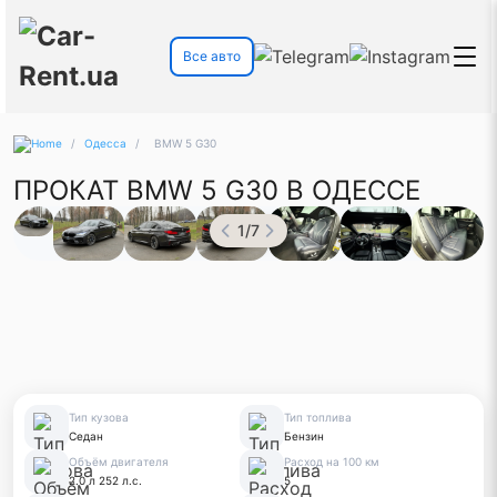
Все авто
/
Одесса
/
BMW 5 G30
ПРОКАТ BMW 5 G30 В ОДЕССЕ
1
/
7
Тип кузова
Тип топлива
Седан
Бензин
Объём двигателя
Расход на 100 км
2.0 л 252 л.с.
5