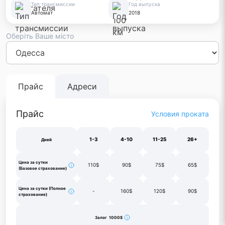
Тип трансмиссии
Год выпуска
Автомат
2018
Оберіть Ваше місто
Киев
Львов
Одесса
Днепр
Винница
Черновцы
Луцк
Житом
Франковск
Тернополь
Харьков
Прайс
Адреси
Прайс
Условия проката
1-3
4-10
11-25
26+
Дней
Цена за сутки
110$
90$
75$
65$
(Базовое страхование)
Цена за сутки (Полное
-
160$
120$
90$
страхование)
Залог 1000$