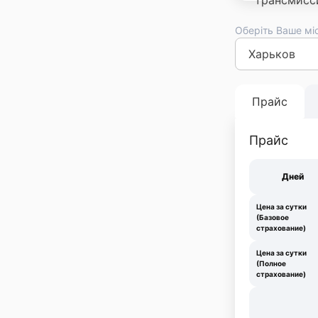
Оберіть Ваше мі
Киев
Львов
Оде
Франковск
Тер
Прайс
Прайс
Дней
Цена за сутки
(Базовое
страхование)
Цена за сутки
(Полное
страхование)