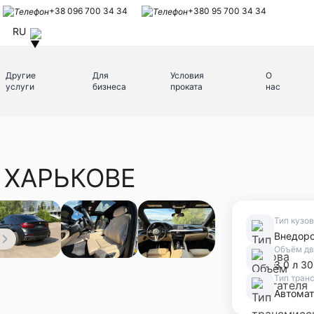
+38 096 700 34 34
+380 95 700 34 34
RU
Другие
Для
Условия
О
услуги
бизнеса
проката
нас
 ХАРЬКОВЕ
Тип кузо
Внедор
Объём дв
3.0 л 30
Тип тран
Автомат