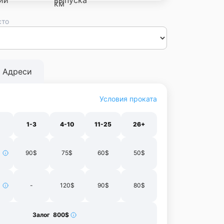
сто
сса
Днепр
Винница
Черновцы
Луцк
Житомир
Ивано-
нополь
Харьков
Адреси
Условия проката
1-3
4-10
11-25
26+
90$
75$
60$
50$
-
120$
90$
80$
Залог 800$