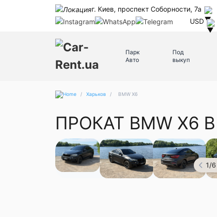
г. Киев, проспект Соборности, 7а
USD
Парк
Под
Авто
выкуп
/
Харьков
/
BMW X6
ПРОКАТ BMW X6 В
1
/
6