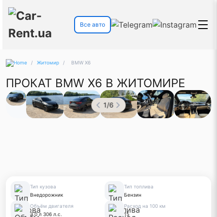
Все авто
/
Житомир
/
BMW X6
ПРОКАТ BMW X6 В ЖИТОМИРЕ
1
/
6
Тип кузова
Тип топлива
Внедорожник
Бензин
Объём двигателя
Расход на 100 км
3.0 л 306 л.с.
15