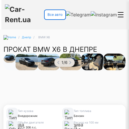
Все авто
/
Днепр
/
BMW X6
ПРОКАТ BMW X6 В ДНЕПРЕ
1
/
6
Тип кузова
Тип топлива
Внедорожник
Бензин
Объём двигателя
Расход на 100 км
3.0 л 306 л.с.
15