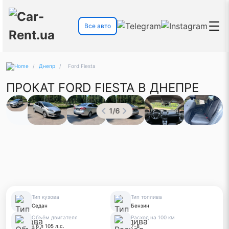
Все авто
/
Днепр
/
Ford Fiesta
ПРОКАТ FORD FIESTA В ДНЕПРЕ
1
/
6
Тип кузова
Тип топлива
Седан
Бензин
Объём двигателя
Расход на 100 км
1.6 л 105 л.с.
7-8