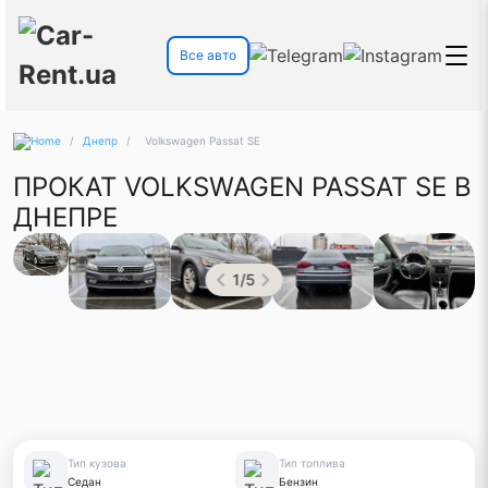
Все авто
/
Днепр
/
Volkswagen Passat SE
ПРОКАТ VOLKSWAGEN PASSAT SE В
ДНЕПРЕ
1
/
5
Тип кузова
Тип топлива
Седан
Бензин