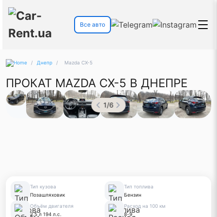
Все авто
/
Днепр
/
Mazda CX-5
ПРОКАТ MAZDA CX-5 В ДНЕПРЕ
1
/
6
Тип кузова
Тип топлива
Позашляховик
Бензин
Объём двигателя
Расход на 100 км
2.5 л 194 л.с.
8-9