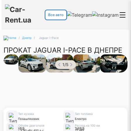
Все авто
/
Днепр
/
Jaguar I-Pace
ПРОКАТ JAGUAR I-PACE В ДНЕПРЕ
1
/
5
Тип кузова
Тип топлива
Позашляховик
Електро
Объём двигателя
Расход на 100 км
- л 90 кВт 400 л.с.
27 кВт