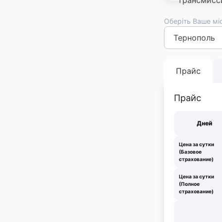
Оберіть Ваше мі
Киев
Львов
Оде
Франковск
Тер
Прайс
Прайс
Дней
Цена за сутки
(Базовое
страхование)
Цена за сутки
(Полное
страхование)