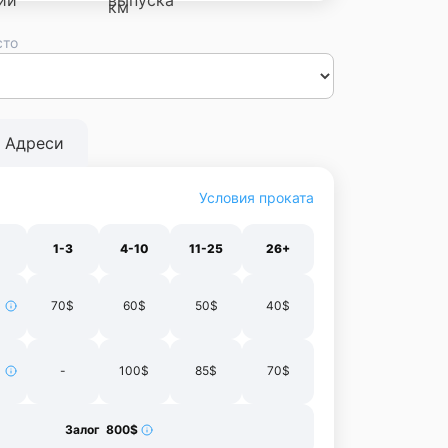
сто
сса
Днепр
Винница
Черновцы
Луцк
Житомир
Ивано-
нополь
Харьков
Адреси
Условия проката
1-3
4-10
11-25
26+
70$
60$
50$
40$
-
100$
85$
70$
Залог 800$