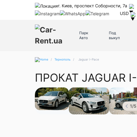
г. Киев, проспект Соборности, 7а
USD
Парк
Под
Авто
выкуп
/
Тернополь
/
Jaguar I-Pace
ПРОКАТ JAGUAR I
1
/
5