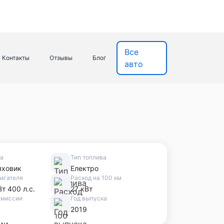
Все
Контакты
Отзывы
Блог
авто
ва
Тип топлива
яховик
Електро
игателя
Расход на 100 км
Вт 400 л.с.
27 кВт
смиссии
Год выпуска
2019