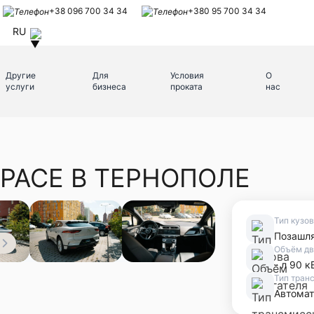
+38 096 700 34 34
+380 95 700 34 34
RU
Другие
Для
Условия
О
услуги
бизнеса
проката
нас
-PACE В ТЕРНОПОЛЕ
Тип кузо
Позашл
Объём дв
- л 90 к
Тип тран
Автомат