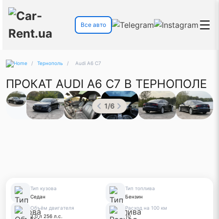
Все авто
/
Тернополь
/
Audi A6 C7
ПРОКАТ AUDI A6 C7 В ТЕРНОПОЛЕ
1
/
6
Тип кузова
Тип топлива
Седан
Бензин
Объём двигателя
Расход на 100 км
2.0 л 256 л.с.
10