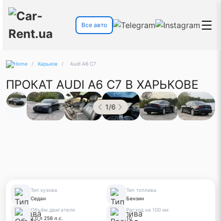
Все авто
/
Харьков
/
Audi A6 C7
ПРОКАТ AUDI A6 C7 В ХАРЬКОВЕ
1
/
6
Тип кузова
Тип топлива
Седан
Бензин
Объём двигателя
Расход на 100 км
2.0 л 256 л.с.
10