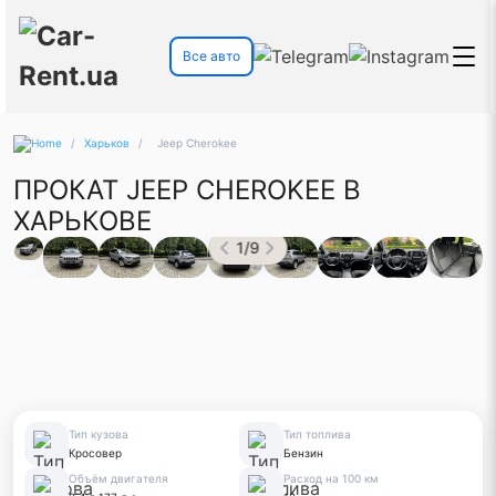
Все авто
/
Харьков
/
Jeep Cherokee
ПРОКАТ JEEP CHEROKEE В
ХАРЬКОВЕ
1
/
9
Тип кузова
Тип топлива
Кросовер
Бензин
Объём двигателя
Расход на 100 км