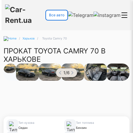
Все авто
/
Харьков
/
Toyota Camry 70
ПРОКАТ TOYOTA CAMRY 70 В
ХАРЬКОВЕ
1
/
6
Тип кузова
Тип топлива
Седан
Бензин