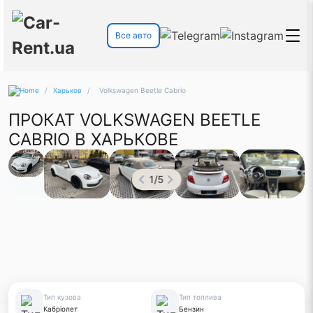
Все авто
/
Харьков
/
Volkswagen Beetle Cabrio
ПРОКАТ VOLKSWAGEN BEETLE
CABRIO В ХАРЬКОВЕ
1
/
5
Тип кузова
Тип топлива
Кабріолет
Бензин