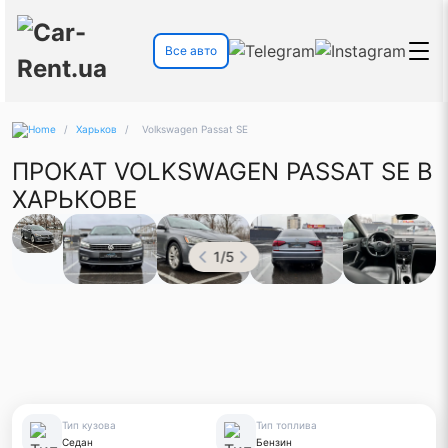
Все авто
/
Харьков
/
Volkswagen Passat SE
ПРОКАТ VOLKSWAGEN PASSAT SE В
ХАРЬКОВЕ
1
/
5
Тип кузова
Тип топлива
Седан
Бензин