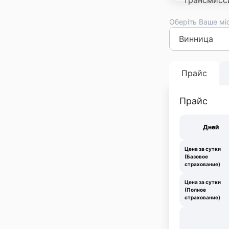
Оберіть Ваше мі
Киев
Львов
Оде
Франковск
Тер
Прайс
Прайс
Дней
Цена за сутки
(Базовое
страхование)
Цена за сутки
(Полное
страхование)