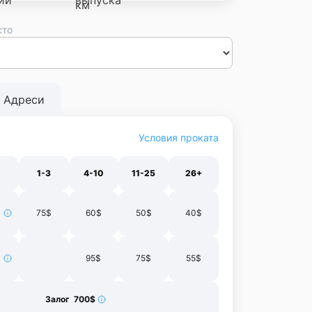
сто
сса
Днепр
Винница
Черновцы
Луцк
Житомир
Ивано-
нополь
Харьков
Адреси
Условия проката
1-3
4-10
11-25
26+
75$
60$
50$
40$
95$
75$
55$
Залог 700$