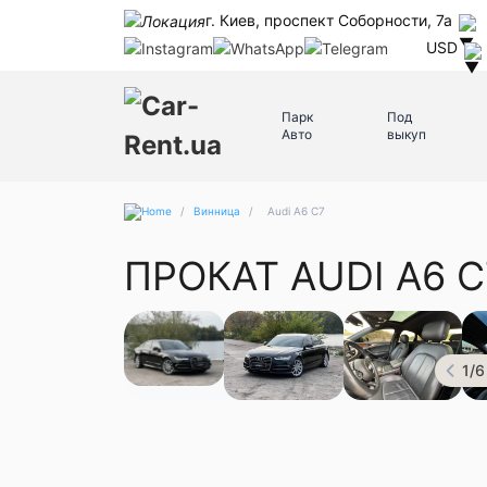
г. Киев, проспект Соборности, 7а
USD
Парк
Под
Авто
выкуп
/
Винница
/
Audi A6 C7
ПРОКАТ AUDI A6 
1
/
6