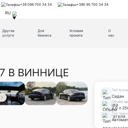
+38 096 700 34 34
+380 95 700 34 34
RU
Другие
Для
Условия
О
услуги
бизнеса
проката
нас
C7 В ВИННИЦЕ
Тип кузо
Седан
Объём дв
2.0 л 25
Тип тран
Автомат