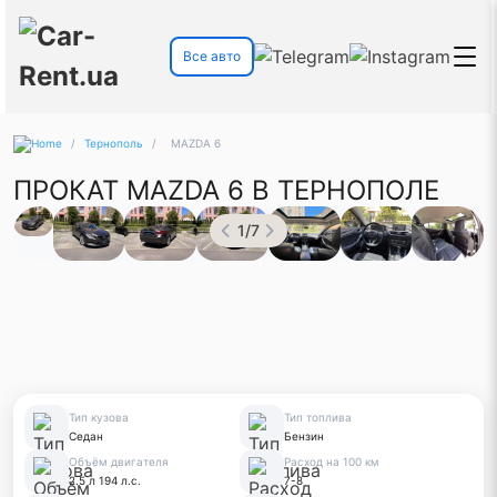
Все авто
/
Тернополь
/
MAZDA 6
ПРОКАТ MAZDA 6 В ТЕРНОПОЛЕ
1
/
7
Тип кузова
Тип топлива
Седан
Бензин
Объём двигателя
Расход на 100 км
2.5 л 194 л.с.
7-8