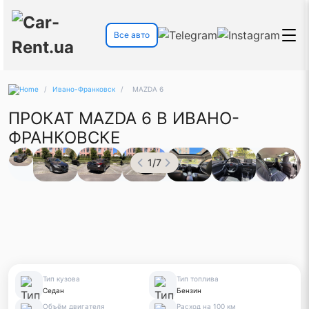
Все авто
/
Ивано-Франковск
/
MAZDA 6
ПРОКАТ MAZDA 6 В ИВАНО-
ФРАНКОВСКЕ
1
/
7
Тип кузова
Тип топлива
Седан
Бензин
Объём двигателя
Расход на 100 км