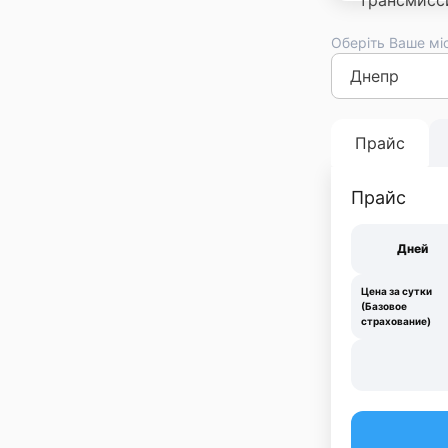
Оберіть Ваше мі
Киев
Львов
Оде
Франковск
Тер
Прайс
Прайс
Дней
Цена за сутки
(Базовое
страхование)