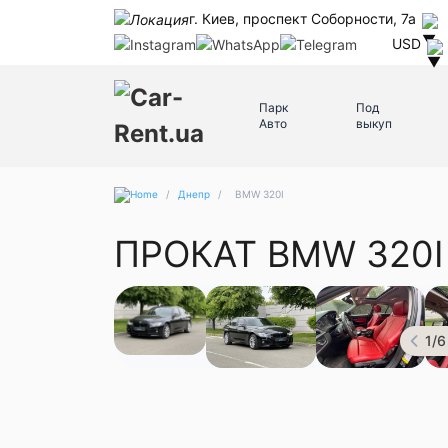
г. Киев, проспект Соборности, 7а
USD
Парк
Под
Авто
выкуп
/
Днепр
/
BMW 320I
ПРОКАТ BMW 320I
1
/
6