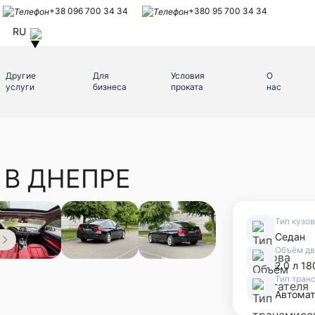
+38 096 700 34 34
+380 95 700 34 34
RU
Другие
Для
Условия
О
услуги
бизнеса
проката
нас
 В ДНЕПРЕ
Тип кузо
Седан
Объём дв
2.0 л 18
Тип тран
Автомат