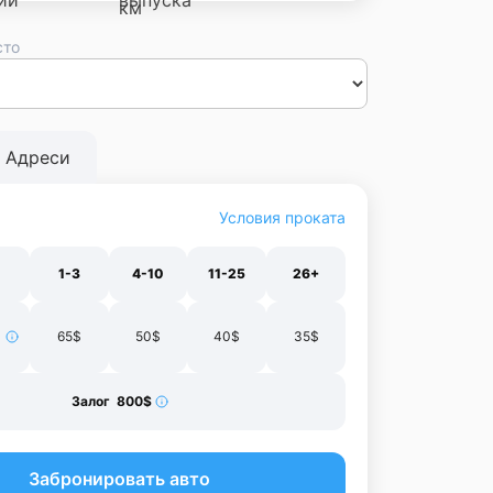
сто
сса
Днепр
Винница
Черновцы
Луцк
Житомир
Ивано-
нополь
Харьков
Адреси
Условия проката
1-3
4-10
11-25
26+
65$
50$
40$
35$
Залог 800$
Забронировать авто