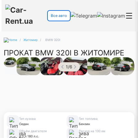
Все авто
/
Житомир
/
BMW 320I
ПРОКАТ BMW 320I В ЖИТОМИРЕ
1
/
6
Тип кузова
Тип топлива
Седан
Бензин
Объём двигателя
Расход на 100 км
2.0 л 180 л.с.
9