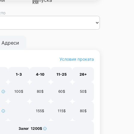
сто
сса
Днепр
Винница
Черновцы
Луцк
Житомир
Ивано-
нополь
Харьков
Адреси
Условия проката
1-3
4-10
11-25
26+
100$
80$
60$
50$
155$
115$
80$
Залог 1200$