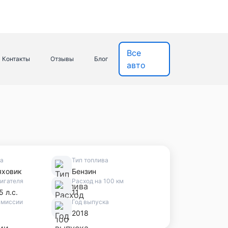
Все
Контакты
Отзывы
Блог
авто
ва
Тип топлива
яховик
Бензин
игателя
Расход на 100 км
5 л.с.
11
смиссии
Год выпуска
2018