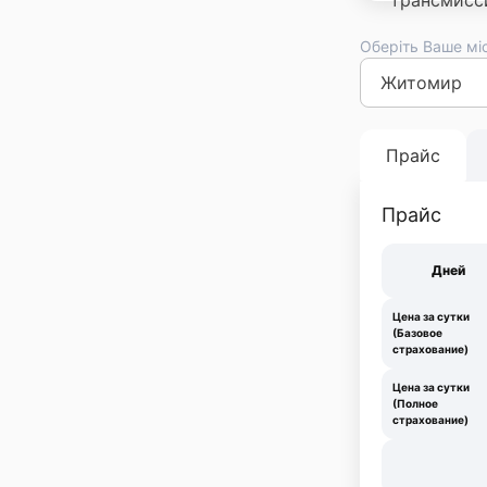
Оберіть Ваше мі
Киев
Львов
Оде
Франковск
Тер
Прайс
Прайс
Дней
Цена за сутки
(Базовое
страхование)
Цена за сутки
(Полное
страхование)