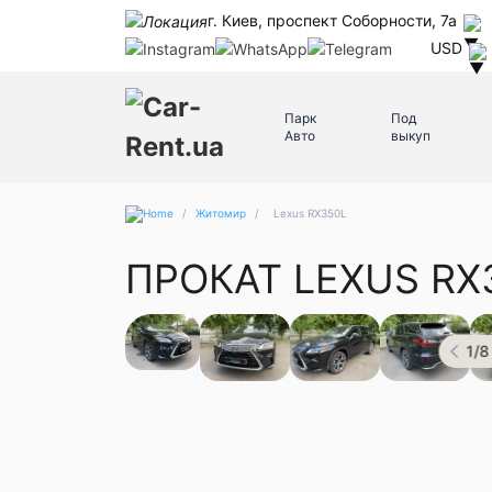
г. Киев, проспект Соборности, 7а
USD
Парк
Под
Авто
выкуп
/
Житомир
/
Lexus RX350L
ПРОКАТ LEXUS R
1
/
8