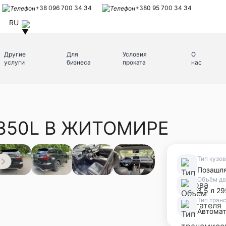
+38 096 700 34 34
+380 95 700 34 34
RU
Другие
Для
Условия
О
услуги
бизнеса
проката
нас
X350L В ЖИТОМИРЕ
Тип кузо
Позашл
Объём дв
3.5 л 29
Тип тран
Автомат