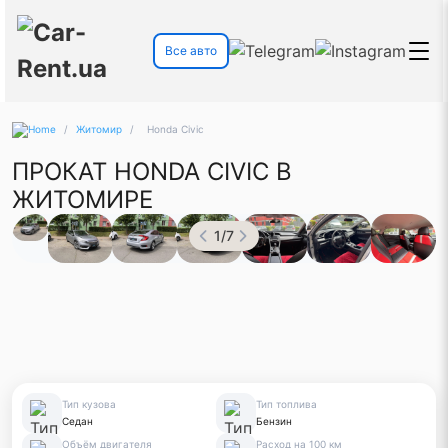
Все авто
/
Житомир
/
Honda Civic
ПРОКАТ HONDA CIVIC В
ЖИТОМИРЕ
1
/
7
Тип кузова
Тип топлива
Седан
Бензин
Объём двигателя
Расход на 100 км