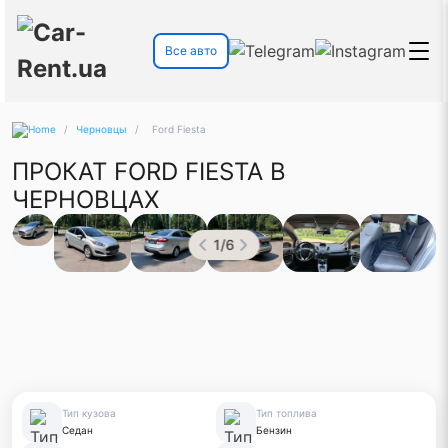
Все авто
/
Черновцы
/
Ford Fiesta
ПРОКАТ FORD FIESTA В
ЧЕРНОВЦАХ
1
/
6
Тип кузова
Тип топлива
Седан
Бензин