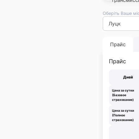
Оберіть Ваше мі
Киев
Львов
Оде
Франковск
Тер
Прайс
Прайс
Дней
Цена за сутки
(Базовое
страхование)
Цена за сутки
(Полное
страхование)