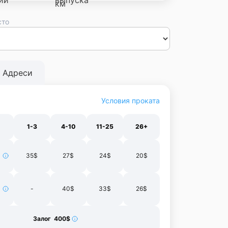
сто
сса
Днепр
Винница
Черновцы
Луцк
Житомир
Ивано-
нополь
Харьков
Адреси
Условия проката
1-3
4-10
11-25
26+
35$
27$
24$
20$
-
40$
33$
26$
Залог 400$