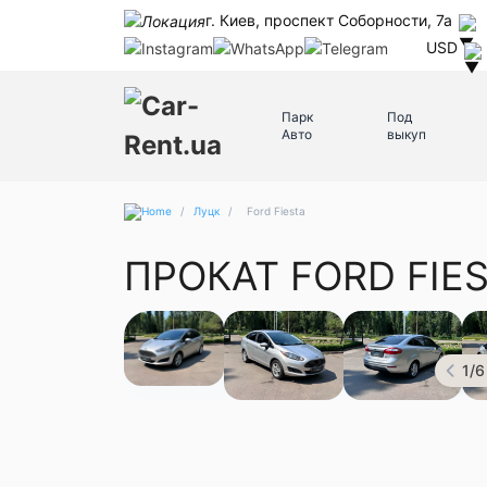
г. Киев, проспект Соборности, 7а
USD
Парк
Под
Авто
выкуп
/
Луцк
/
Ford Fiesta
ПРОКАТ FORD FIE
1
/
6