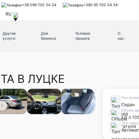
+38 096 700 34 34
+380 95 700 34 34
RU
Другие
Для
Условия
О
услуги
бизнеса
проката
нас
STA В ЛУЦКЕ
Тип кузо
Седан
Объём дв
1.6 л 105
Тип тран
Автомат