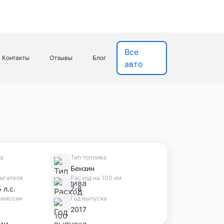
Все
Контакты
Отзывы
Блог
авто
ва
Тип топлива
Бензин
игателя
Расход на 100 км
 л.с.
7-8
смиссии
Год выпуска
2017