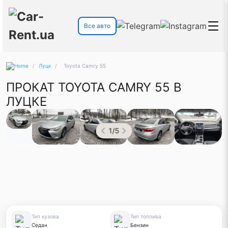
Все авто
/
Луцк
/
Toyota Camry 55
ПРОКАТ TOYOTA CAMRY 55 В
ЛУЦКЕ
1
/
5
Тип кузова
Тип топлива
Седан
Бензин