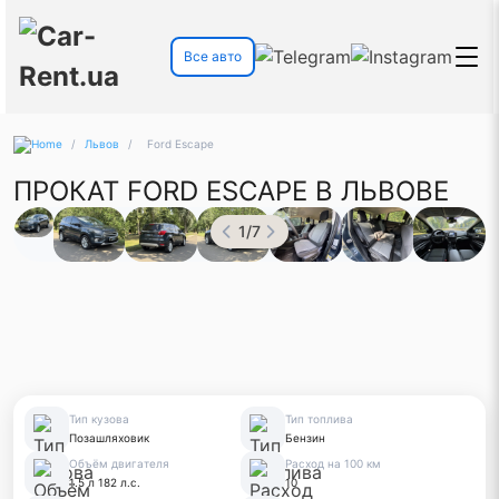
Все авто
/
Львов
/
Ford Escape
ПРОКАТ FORD ESCAPE В ЛЬВОВЕ
1
/
7
Тип кузова
Тип топлива
Позашляховик
Бензин
Объём двигателя
Расход на 100 км
1.5 л 182 л.с.
10