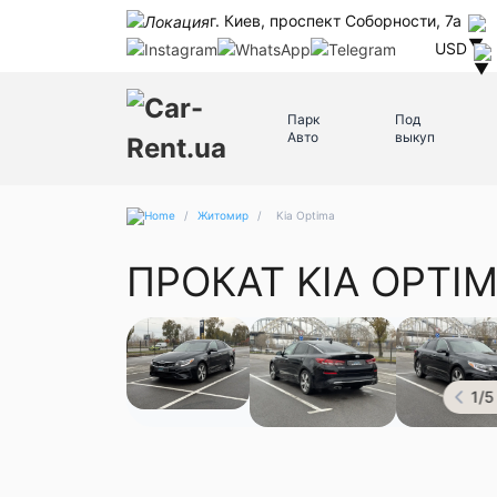
г. Киев, проспект Соборности, 7а
USD
Парк
Под
Авто
выкуп
/
Житомир
/
Kia Optima
ПРОКАТ KIA OPTI
1
/
5