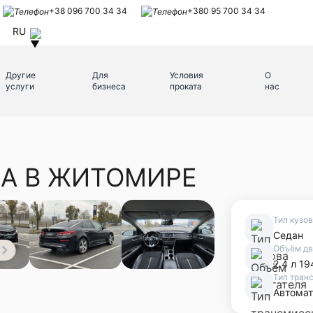
+38 096 700 34 34
+380 95 700 34 34
RU
Другие
Для
Условия
О
услуги
бизнеса
проката
нас
MA В ЖИТОМИРЕ
Тип кузо
Седан
Объём дв
2.4 л 19
Тип тран
Автомат