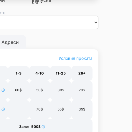
сто
сса
Днепр
Винница
Черновцы
Луцк
Житомир
Ивано-
нополь
Харьков
Адреси
Условия проката
1-3
4-10
11-25
26+
60$
50$
38$
28$
70$
55$
39$
Залог 500$