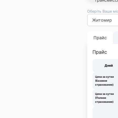
Оберіть Ваше мі
Киев
Львов
Оде
Франковск
Тер
Прайс
Прайс
Дней
Цена за сутки
(Базовое
страхование)
Цена за сутки
(Полное
страхование)