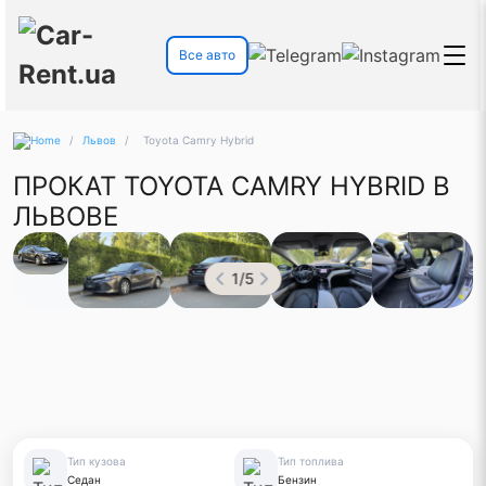
Все авто
/
Львов
/
Toyota Camry Hybrid
ПРОКАТ TOYOTA CAMRY HYBRID В
ЛЬВОВЕ
1
/
5
Тип кузова
Тип топлива
Седан
Бензин