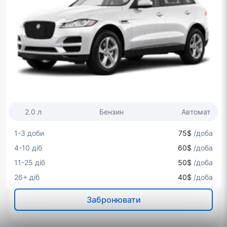
2.0 л
Бензин
Автомат
1-3 доби
75$
/доба
4-10 діб
60$
/доба
11-25 діб
50$
/доба
26+ діб
40$
/доба
Забронювати