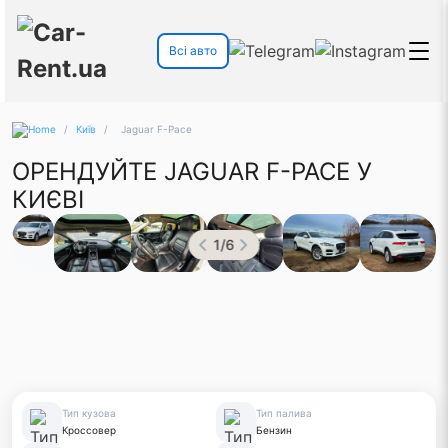
Всі авто
/
Київ
/
Jaguar F-Pace
ОРЕНДУЙТЕ JAGUAR F-PACE У
КИЄВІ
1
/
6
Тип кузова
Тип палива
Кроссовер
Бензин