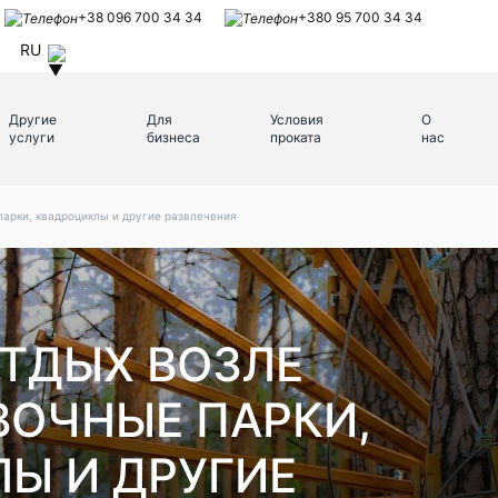
+38 096 700 34 34
+380 95 700 34 34
RU
Другие
Для
Условия
О
услуги
бизнеса
проката
нас
парки, квадроциклы и другие развлечения
ТДЫХ ВОЗЛЕ
ВОЧНЫЕ ПАРКИ,
Ы И ДРУГИЕ