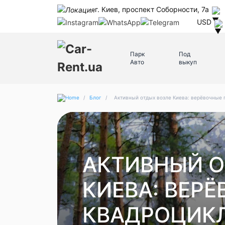
г. Киев, проспект Соборности, 7а
USD
Парк
Под
Авто
выкуп
/
Блог
/
Активный отдых возле Киева: верёвочные 
АКТИВНЫЙ О
КИЕВА: ВЕРЁ
КВАДРОЦИКЛ