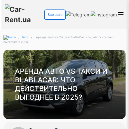
Все авто
/
Блог
/
Аренда авто vs Такси и BlaBlaCar: что действительно
выгоднее в 2025?
АРЕНДА АВТО VS ТАКСИ И
BLABLACAR: ЧТО
ДЕЙСТВИТЕЛЬНО
ВЫГОДНЕЕ В 2025?