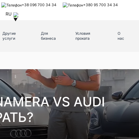
+38 096 700 34 34
+380 95 700 34 34
RU
Другие
Для
Условия
О
услуги
бизнеса
проката
нас
NAMERA VS AUDI
РАТЬ?