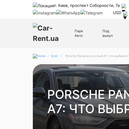
г. Киев, проспект Соборности, 7а
USD
Парк
Под
Авто
выкуп
/
Блог
/
Porsche Panamera vs Audi A7: что выбрать?
PORSCHE PA
A7: ЧТО ВЫБ