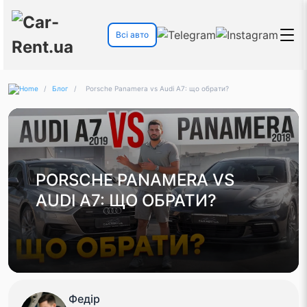
Всі авто
/
Блог
/
Porsche Panamera vs Audi A7: що обрати?
PORSCHE PANAMERA VS
AUDI A7: ЩО ОБРАТИ?
Федір