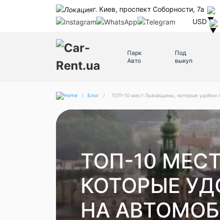
г. Киев, проспект Соборности, 7а
USD
Парк
Под
Авто
выкуп
/
Блог
/
ТОП-10 мест Львовщины, которые удобно 
ТОП-10 МЕС
КОТОРЫЕ УД
НА АВТОМОБ