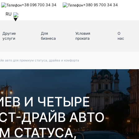
+38 096 700 34 34
+380 95 700 34 34
RU
Другие
Для
Условия
О
услуги
бизнеса
проката
нас
айв авто для премиум статуса, драйва и комфорта
ИЕВ И ЧЕТЫРЕ
ЕСТ-ДРАЙВ АВТО
М СТАТУСА,