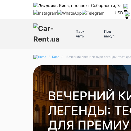
г. Киев, проспект Соборности, 7а
USD
Парк
Под
Авто
выкуп
/
Блог
/
Вечерний Киев и четыре легенды: тест-др
ВЕЧЕРНИЙ К
ЛЕГЕНДЫ: Т
ДЛЯ ПРЕМИУ