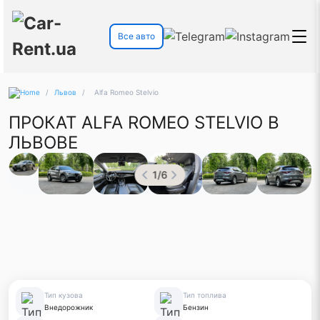
Все авто
/
Львов
/
Alfa Romeo Stelvio
ПРОКАТ ALFA ROMEO STELVIO В
ЛЬВОВЕ
1
/
6
Тип кузова
Тип топлива
Внедорожник
Бензин