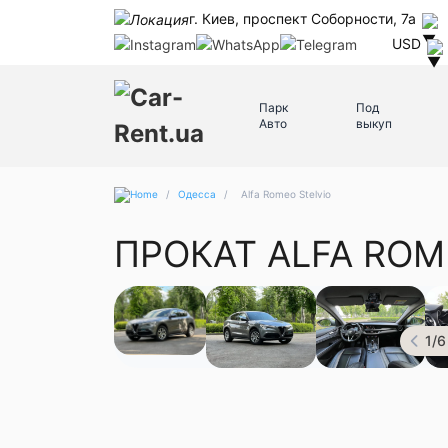
г. Киев, проспект Соборности, 7а
USD
Парк
Под
Авто
выкуп
/
Одесса
/
Alfa Romeo Stelvio
ПРОКАТ ALFA ROM
1
/
6