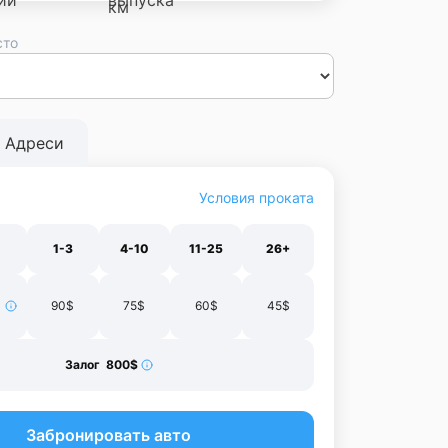
сто
сса
Днепр
Винница
Черновцы
Луцк
Житомир
Ивано-
нополь
Харьков
Адреси
Условия проката
1-3
4-10
11-25
26+
90$
75$
60$
45$
Залог 800$
Забронировать авто