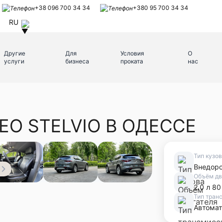
+38 096 700 34 34
+380 95 700 34 34
RU
Другие
Для
Условия
О
услуги
бизнеса
проката
нас
EO STELVIO В ОДЕССЕ
Тип кузо
Внедор
Объём дв
2.0 л 80
Тип тран
Автомат