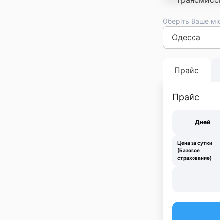
Оберіть Ваше мі
Киев
Львов
Оде
Франковск
Тер
Прайс
Прайс
Дней
Цена за сутки
(Базовое
страхование)