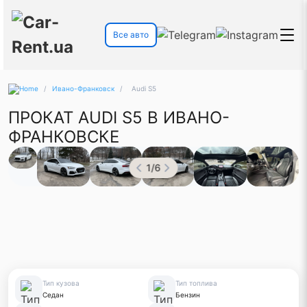
Все авто
/
Ивано-Франковск
/
Audi S5
ПРОКАТ AUDI S5 В ИВАНО-
ФРАНКОВСКЕ
1
/
6
Тип кузова
Тип топлива
Седан
Бензин