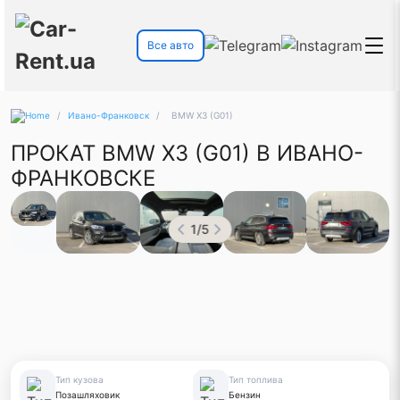
Все авто
/
Ивано-Франковск
/
BMW X3 (G01)
ПРОКАТ BMW X3 (G01) В ИВАНО-
ФРАНКОВСКЕ
1
/
5
Тип кузова
Тип топлива
Позашляховик
Бензин