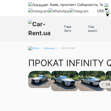
г. Киев, проспект Соборности, 7а
USD
Парк
Под
Авто
выкуп
/
Винница
/
Infinity Q50
ПРОКАТ INFINITY
1
/
6