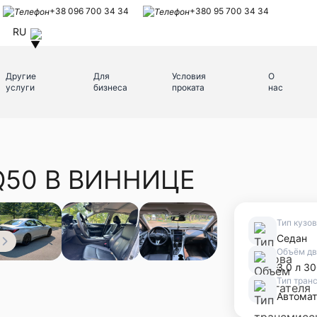
+38 096 700 34 34
+380 95 700 34 34
RU
Другие
Для
Условия
О
услуги
бизнеса
проката
нас
 Q50 В ВИННИЦЕ
Тип кузо
Седан
Объём дв
3.0 л 30
Тип тран
Автомат