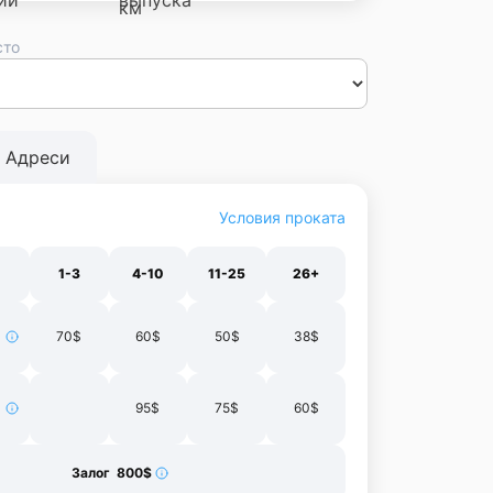
сто
сса
Днепр
Винница
Черновцы
Луцк
Житомир
Ивано-
нополь
Харьков
Адреси
Условия проката
1-3
4-10
11-25
26+
70$
60$
50$
38$
95$
75$
60$
Залог 800$