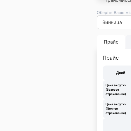
Оберіть Ваше мі
Киев
Львов
Оде
Франковск
Тер
Прайс
Прайс
Дней
Цена за сутки
(Базовое
страхование)
Цена за сутки
(Полное
страхование)