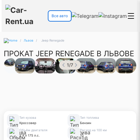
Все авто
/
Львов
/
Jeep Renegade
ПРОКАТ JEEP RENEGADE В ЛЬВОВЕ
1
/
7
Тип кузова
Тип топлива
Кроссовер
Бензин
Объём двигателя
Расход на 100 км
2.4 л 175 л.с.
10