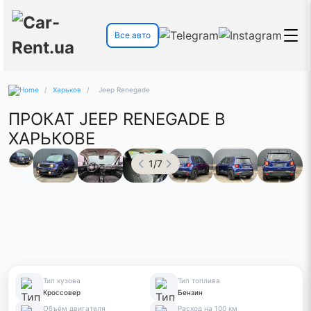
Все авто
/
Харьков
/
Jeep Renegade
ПРОКАТ JEEP RENEGADE В
ХАРЬКОВЕ
1
/
7
Тип кузова
Тип топлива
Кроссовер
Бензин
Объём двигателя
Расход на 100 км