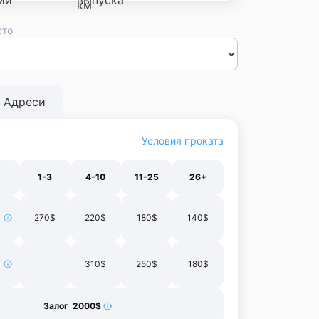
сто
сса
Днепр
Винница
Черновцы
Луцк
Житомир
Ивано-
нополь
Харьков
Адреси
Условия проката
1-3
4-10
11-25
26+
270$
220$
180$
140$
310$
250$
180$
Залог 2000$