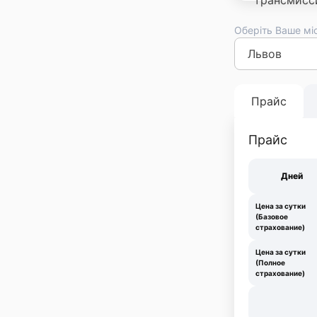
Оберіть Ваше мі
Киев
Львов
Оде
Франковск
Тер
Прайс
Прайс
Дней
Цена за сутки
(Базовое
страхование)
Цена за сутки
(Полное
страхование)