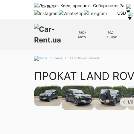
г. Киев, проспект Соборности, 7а
USD
Парк
Под
Авто
выкуп
/
Львов
/
Land Rover Defender
ПРОКАТ LAND ROV
1
/
6