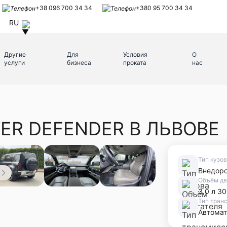
+38 096 700 34 34
+380 95 700 34 34
RU
Другие
Для
Условия
О
услуги
бизнеса
проката
нас
ER DEFENDER В ЛЬВОВЕ
Тип кузо
Внедор
Объём дв
3.0 л 30
Тип тран
Автомат