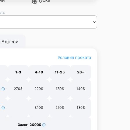
сто
сса
Днепр
Винница
Черновцы
Луцк
Житомир
Ивано-
нополь
Харьков
Адреси
Условия проката
1-3
4-10
11-25
26+
270$
220$
180$
140$
310$
250$
180$
Залог 2000$