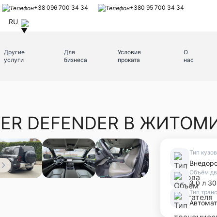
+38 096 700 34 34
+380 95 700 34 34
RU
Другие
Для
Условия
О
услуги
бизнеса
проката
нас
VER DEFENDER В ЖИТОМ
Тип кузо
Внедор
Объём дв
3.0 л 30
Тип тран
Автомат