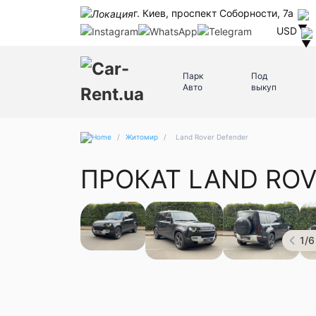
г. Киев, проспект Соборности, 7а
USD
Парк
Под
Авто
выкуп
/
Житомир
/
Land Rover Defender
ПРОКАТ LAND RO
1
/
6