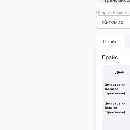
Оберіть Ваше мі
Киев
Львов
Оде
Франковск
Тер
Прайс
Прайс
Дней
Цена за сутки
(Базовое
страхование)
Цена за сутки
(Полное
страхование)