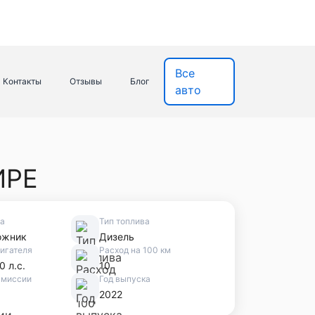
Все
Контакты
Отзывы
Блог
авто
ИРЕ
ва
Тип топлива
ожник
Дизель
игателя
Расход на 100 км
0 л.с.
10
смиссии
Год выпуска
2022