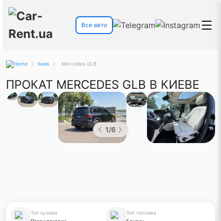
Все авто
/
Киев
/
Mercedes GLB
ПРОКАТ MERCEDES GLB В КИЕВЕ
1
/
6
Тип кузова
Тип топлива